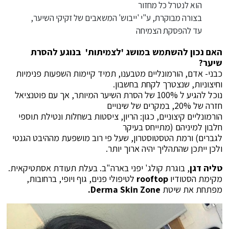
הוא לנטרל כל מחזור
בצורה מבוקרת, ע"י 'ייבוש' המשאבים של זקיקי השיער,
עד להפסקת הצמיחה
האם נכון להשתמש במושג 'לצמיתות' בנוגע להסרת
שיער?
כבני- אדם, הורמונליים מטבענו, תמיד קיימות השפעות פנימיות
וחיצוניות, שנצטרך לקחת בחשבון.
נוכל להגיע ל 100% של הסרת השיער המיותר, אך עם פוטנציאל
חזרה של 20%, במקרים של שינויים
הורמונליים קיצוניים, כגון: הריון, ציסטות בשחלות ונטילת תוספי
חלבון למיניהם (מתייחס בעיקר
לגברים) ורמת הטסטוסטרון, שעל פי רוב מושפעת מההיבט הגנטי
ולכן ייתכן שהתהליך יהיה ארוך יותר.
טליה דגן
, בוגרת קולג' יפני בארה"ב. בעלת תעודת אסתטיקאית.
מקימת הסטודיו
rooftop
לטיפולי פנים, גוף ויופי, ברחובות,
מפתחת את שיטת
Derma Skin Zone.