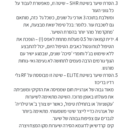
הסרת שיער בשיטת SHR – שיטה זו, מאפשרת לעבוד על
כל גווני העור
ומשלבת בתוכה 3 אורכי גל שונים, כשכל גל כזה, מותאם
גם לשכבת עור. כלומר: בכל טיפול שאת מבצעת, את
'מתקדמת' מהר יותר בהסרת השיער.
ידית קפואה של 0.5 מעלות מתחת לאפס (!) – הופכת את
הטיפול לנוח ונטול כאבים. הטיפול היום, יכול להתבצע
ללא שימוש בג'ל וחומרי 'סיכה' שונים, שבמגע ישיר עם
הגוף גורמים הרבה פעמים לתחושה לא נעימה ואי-נוחות
מורגש.
הסרת שיער בשיטת ELITE – שיטה זו מבוססת על RF גלי
רדיו בריכוז
מאוד גבוה של אנרגיית חום שממיסה את הזקיקי ומשביתה
את פעולתו באופן מרוכז. השיטה מתאימה לשיערות
'עקשניות' או בתחילת טיפול, כאשר יש צורך ב'ארטילריה'
של אנרגיה כדיי לייצר שינוי משמעותי. מתאימה ביותר
לגברים עם צפיפות גבוהה של שיער.
קים קרדשיאן לדוגמא הסירה שיערות מקו המצח ויצרה