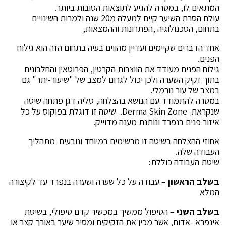
המתאים לו, במטרה להגיע לתוצאות הטובות ביותר.
עולם הסרת השיער קיים למעלה מ20 שנה ולמרות השינויים
בתחום, הטכנולוגיה ,הפתרונות וההמצאות,
אחד הדברים שקיימים ועדיין מהווים בעיה בתחום הזה הוא גילוח
הפנים.
גילוח הפנים מעודד את הווצרות הקרטין, הפרוטאין והחלבונים
בתוך זקיק השערה ולכן יכול לגרום למצב של "שיעור-יתר" גם
במצב של עור נורמלי.
במטרה להתמודד עם הנושא בהצלחה, טליה דגן פתחה שיטה
שנקראת Derma Skin Zone. שיטה זו דוגלת בפוקוס על כל
איזור פנים בנפרד ונותנת מענה מדוייק.
אחוזי ההצלחה בשיטה זו מרשימים במיוחד ונובעים מתהליך
העבודה שלה.
שיטת העבודה כוללת:
בשלב הראשון
– עבודה על כל שערה ושערה בנפרד עד לקיצורה
המלא
בשלב השני
– הטיפול ממשיך במכשיר קדם טיפולי, בשיטת
אינפרא -אדום, אשר מכין את הזקיקים ומסיר שיער באורך קצר או