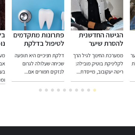
שה החדשנית
פתרונות מתקדמים
בלי הבטחו
רת שיער
לטיפול בדלקת
נופר אבוט
יפול באקנה:
חניכיים
מספרת א
כת החינוך לגיל הרך
דלקת חניכיים היא תופעה
מעצבת השיער
רו את
על הדרך 
יקת בוטיק מובילה:
שכיחה שעלולה לגרום
אבוטבול מאי
"LASERITA - לייזר
והנכונה 
יעקובוב, מייסדת...
לנזקים חמורים אם...
בעולם ההחלק
ה" שמביאה את
שיער ברי
ומסבירה...
ם החינוך
יניקת
תטיקה