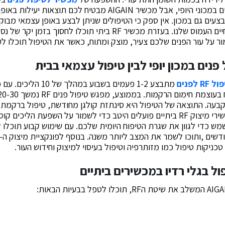
מאותם הליכים המבוצעים במכוני היופי, אבל מכשיר AIGAIN מבטיח לכ
עים גם במכון. אין ספק כי הטיפולים שניתן לבצע באופן עצמאי מבוק
האחרונות בגלל אורח החיים העמוס שלנו. בעזרת מכשיר RF ביתי תוכלו ל
מור על עור הפנים שלכם צעיר, מוצק ומתוח, כאשר את הטיפול תוכלו ל
פנים במכון יופי לבין טיפול עצמאי בבית
פול
RF
לפנים
מתבצע 1-2 פעמים בשבוע במהל
עה. התוצאה של הטיפול היא סינתזת קולגן מחודשת, טיפול ברקמת שו
נראות מתוחות יותר. מכשירי מיצוק RF ביתיים פועלים היטב כדי לשמור על השפעת הלי
מש כדי לגוון את שגרת הטיפוח היומית שלכם. עם שימוש קבוע תוכלו 
כניקות טיפול כמו מזותרפיה וטיפול בעיסוי למיצוק וחידוש העור.
ול בגלי רדיו במכשירים ביתיים