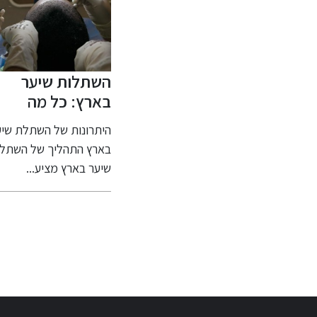
הקשר בין יופי,
השתלות שיער
הגי
אסתטיקה
בארץ: כל מה
להס
וטכנולוגיה
שצריך לדעת
ולט
היופי בטיפולי אסתטיקה –
היתרונות של השתלת שיער
ממער
מתקדמת
הכי
הדרך לחידוש והצערת
בארץ התהליך של השתלת
לקלינ
העור עולם היופי והטיפוח...
שיער בארץ מציע...
ריטה 
ריט
עול
לקל
האס