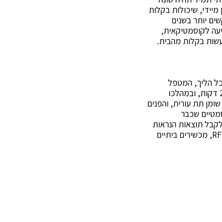
ם תוצאות יעילות באופן מיידי, שיכולות בקלות
שים יותר בשנים
חסוך בזמן יקר של נסיעה לקוסמטיקאית,
עשות בקלות מהבית.
ך של 10 הליכים. עם כל הליך, המטפל
מגביר בהדרגה את הכוח בעוצמת חימום הרקמות. בממוצע, מפגש טיפול פנים RF נמשך 20-30 דקות, ובמהלכו
מן תת עורית, והפנים
כים קוסמטיים שכבר
לקבל תוצאות הנראות
לעין כבר לאחר מספר חודשים ,ותוכו לשמר את המצב ליותר משנה. בנוסף לפונקציית מיצוק ה-RF, מכשירים ביתיים