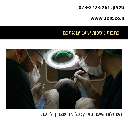
טלפון: 073-272-5261
www.2bit.co.il
כתבות נוספות שיעניינו אתכם
הגישה החדשנית להסרת שיער ולטיפול באקנה: הכירו את
פ
"LASERITA - לייזר ריטה" שמביאה את עולם החינוך
לקליניקת האסתטיקה