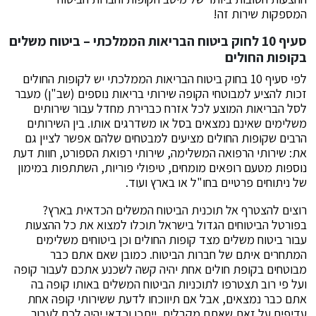
המספקות שירות זה!
סעיף 10 לחוק ביטוח הבריאות הממלכתי – ביטוח משלים
בקופות החולים
לפי סעיף 10 בחוק ביטוח הבריאות הממלכתי יש לקופות החולים
זכות להציע למבוטחי הקופה שירותי בריאות נוספים (שב"ן) מעבר
לסל הבריאות המוצע לכל אזרח כברירת מחדל עבור שירותים
משלימים שאינם נמצאים בסל או משדרגים אותו. בין השירותים
הרבים שקופות החולים מציעים למבטחים שלהם אפשר לציין גם
את: שירותי הרפואה המשלימה, שירותי רפואת הספורט, חוות דעת
נוספות מטעם רופאים מומחים, טיפולי פוריות, השתתפות במימון
של ניתוחים פרטיים בחו"ל או בארץ ועוד.
רוצים להצטרף אל תוכנית הביטוח המשלים הכדאית בארץ?
בפורטל הביטוחים הגדול בישראל תוכלו למצוא את כל ההצעות
עבור ביטוח משלים מצד קופות החולים וכן ביטוחים משלימים
המתחרים איתם של חברות הביטוח. כמובן שאם אתם כבר
מבוטחים בקופת חולים אחת יהיה קשה לשכנע אתכם לעבור קופה
ועל פי רוב תצטרפו לתוכניות הביטוח המשלים באותו קופה בה
אתם כבר נמצאים, אבל אם תיווכחו לדעת ששירותי קופה אחת
עדיפים על זאת שאתם מקבלים, ייתכן וכדאי יהיה לכם לעבור