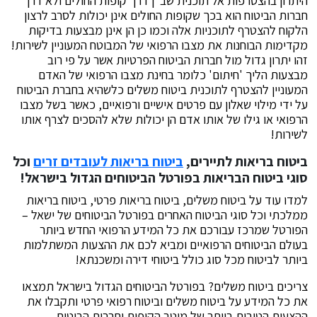
היתרון בהצטרפות אל תוכנית שב"ן דרך קופות החולים ולא דרך
חברות הביטוח הוא בכך שקופות החולים אינן יכולות לסרב לרצון
הלקוח להצטרף לתוכניות אלה וכמו כן הן אינן מבצעות בדיקות
מקדימות הבוחנות את מצבו הרפואי של המבוטח המעוניין לשירות!
זהו יתרון גדול מול חברות הביטוח הפרטיות אשר על פי רוב
מבצעות הליך 'חיתום' כלומר בחינת מצבו הרפואי של האדם
המעוניין להצטרף לתוכנית ביטוח משלים כלשהיא בחברת הביטוח
על ידי מילוי שאלון עם פרטים אישיים ורפואיים, כאשר בשל מצבו
הרפואי או גילו של אותו אדם הן יכולות שלא להסכים לצרף אותו
לשירות!
ביטוח בריאות לתיירים,
ביטוח בריאות לעובדים זרים
וכל
סוגי ביטוח הבריאות בפורטל הביטוחים הגדול בישראל!
למדו עוד על ביטוח משלים, ביטוח בריאות פרטי, ביטוח בריאות
ממלכתי וכל סוגי הביטוח האחרים בפורטל הביטוחים של ישאל –
הפורטל שמרכז עבורכם את כל המידע הרפואי החדש ביותר
בעולם הביטוחים הרפואיים ומביא לכם את ההצעות המשתלמות
ביותר לביטוח מכל סוג כולל ביטוחי דירה ומשכנתא!
צריכים ביטוח משלים? בפורטל הביטוחים הגדול בישראל תמצאו
את כל המידע על ביטוח משלים וביטוח רפואי פרטי ותקבלו את
ההצעות הטובות ביותר של מיטב הקופות וחברות הביטוח