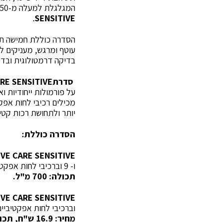
המגלגלת למעלה מ-250 מיליון ₪ בשנה, ומשיקה תחליבי רחצה עדינים לגוף תחת סדרת
.
SENSITIVE
הסדרה כוללת חמישה תחל
עוטף ומרגש, מעניקים לח
בדיקה דרמטולוגית ובד
סדרתEFFECTIVE CARE
SENSITIVE
על פורמולות ייחודיות ו
יותר ולתחושת רכות קט
הסדרה כוללת:
IVE CARE
SENSITIVE
ו- 9 וברכיבי לחות אפקטיביים, בהם ויטמין E ופרו ויטמין 5B, להזנה של העור בלחות בכל רחצה.
תכולה: 700 מ"ל.
IVE CARE
SENSITIVE
וברכיבי לחות אפקטיביים, בהם ויטמין E ופרו ויטמין 5B, להזנה של העור 
מחיר: 16.9 ש"ח, תכולה: 700 מ"ל.