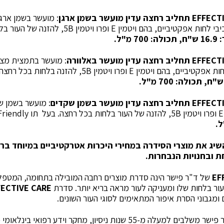
EFFECT
תחליב רחצה עדין מועשר
בשמן ארגן
: מועשר בשמן ארג
באנטי-אוקסידנטים וברכיבי לחות אפקטיביים, בהם ויטמ
 700 מ"ל.
EFFECT
תחליב רחצה עדין מועשר
באלוורה
: מועשר בתמצית מצמ
EFFECT
תחליב רחצה עדין מועשר
בשמן שקדים
: מועשר בשמן ש
יג את מוצרי הסידרה במחירי היכרות אטרקטיביים במיוחד בר
 ובחנויות הנבחרות.
של ד"ר פישר הינה סדרת מוצרים רחבה המובילה בתחומה, המטפל
עור בלחות שלו ומעניקה לעור מראה בריא יותר. סדרת
FECTIVE CARE
ם ומגבוני הסרת איפור המתאימים לסוגי העור השונים.
: בד"ר פישר משלבים למעלה מ-55 שנות ניסיון, מחקר וידע רפואי 