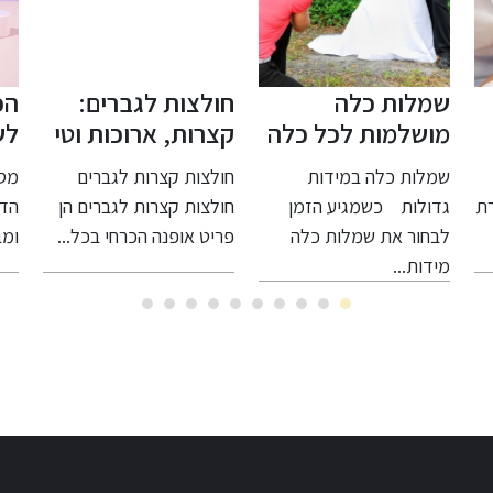
חולצות לגברים:
הפתרון המושלם
הפ
קצרות, ארוכות וטי
לשיער המושלם
לכ
שירט שרוול ארוך
שלך
כא
חולצות קצרות לגברים
מסכה להחלקת שיער -
מהו
וט
חולצות קצרות לגברים הן
הדרך שלך לשיער חלק
נית
הר
פריט אופנה הכרחי בכל...
ומבריק אם את...
נוי