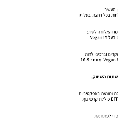
ן העשיר
ין E ופרו ויטמין 5B, להזנה של העור בלחות בכל רחצה. בעל תו
ח האלוורה לסיוע
בהרגעת העור וברכיבי לחות אפקטיביים, בהם ויטמין E ופרו ויטמין 5B, להזנה בלחות בכל רחצה. בעל תו Vegan
קדים וברכיבי לחות
מחיר: 16.9
שתות השיווק,
ת ומונעת באפקטיביות
EF
כוללת קרמי גוף,
בינלאומי כדי לפתח את