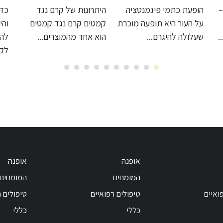
המושלם עם מוצרי
הפתרון המושלם
מו
היתרונות של קרם נגד
כדי להבטיח את הנוחות
תחו
ג'רנטיק
לעסק שלך
רת
קמטים קרם נגד קמטים
והיעילות בעבודה, חשוב
ממ
הוא אחד מהמוצרים...
להשקיע בריהוט
מסח
לקוסמטיקאיות...
אופנה
אופנה
המומחים
המומחים
ואיים
טיפולים רפואיים
טיפולים 
כללי
כללי