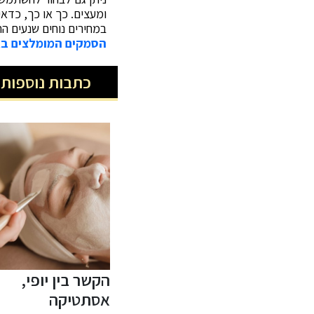
ומעצים. כך או כך, כדא
במחירים נוחים שנעים החל מכמה עשרות ש
הסמקים המומלצים בא
כתבות נוספות 
ה
הקשר בין יופי,
הסרת פיגמנטציה
והר
אסתטיקה
בלייזר