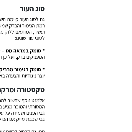
סוג העור
גם לסוג העור קיימת חש
רמת הגימור והברק שמענ
ועשיר, המותאם ללוק מוש
לסוגי עור שונים:
* סומק במראה מט
– ס
המעניקים ברק, ועל כן ה
* סומק בגימור מבריק
יוצר ניגודיות והצערה 
טקסטורה ומרקם
אלמנט נוסף שחשוב להב
המסורתי והמוכר מגיע 
גבי הפנים ושמירה על ע
גבי שכבת מייק אפ הכול
ניתן גם לבחור להשתמש 