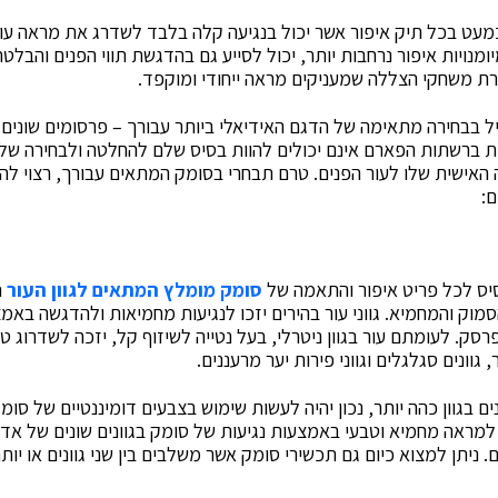
מעט בכל תיק איפור אשר יכול בנגיעה קלה בלבד לשדרג את מראה עור
יומנויות איפור נרחבות יותר, יכול לסייע גם בהדגשת תווי הפנים והבלט
רת משחקי הצללה שמעניקים מראה ייחודי ומוקפד.
ל בבחירה מתאימה של הדגם האידיאלי ביותר עבורך – פרסומים שונים ש
ת ברשתות הפארם אינם יכולים להוות בסיס שלם להחלטה ולבחירה שלך 
אישית שלו לעור הפנים. טרם תבחרי בסומק המתאים עבורך, רצוי לה
ם:
בסיס לכל פריט איפור והתאמה של
סומק מומלץ המתאים לגוון העור
ח
מוק והמחמיא.
גווני עור בהירים יזכו לנגיעות מחמיאות ולהדגשה באמ
פרסק.
לעומתם עור בגוון ניטרלי, בעל נטייה לשיזוף קל, יזכה לשדרוג
ר, גוונים סגלגלים וגווני פירות יער מרעננים.
ים בגוון כהה יותר, נכון יהיה לעשות שימוש בצבעים דומיננטיים של ס
ו למראה מחמיא וטבעי באמצעות נגיעות של סומק בגוונים שונים של אדום
ניתן למצוא כיום גם תכשירי סומק אשר משלבים בין שני גוונים או יותר,