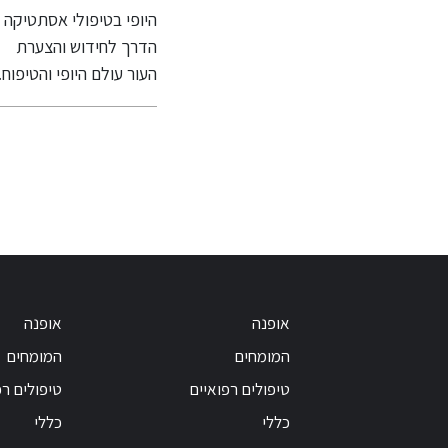
ג
וטכנולוגיה
 והשנה
היופי בטיפולי אסתטיקה –
הופעת כתמי פיגמנטציה
נלאומי
מתקדמת
ריז
הדרך לחידוש והצערת
על העור היא תופעה מוכ
 משיק
ז
העור עולם היופי והטיפוח...
שעלולה להיגרם...
טר
רת
אופנה
אופנה
המומחים
המומחים
טיפולים רפואיים
טיפולים רפ
כללי
כללי