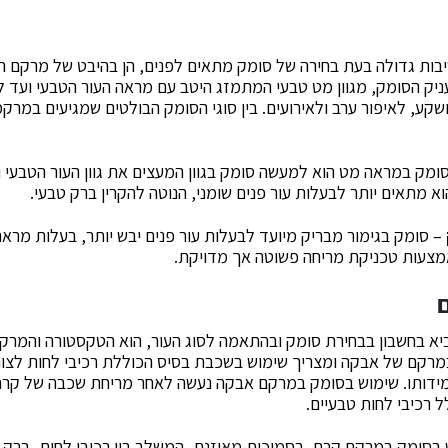
יבות גדולה בעת בחירה של סומק מתאים לפנים, הן בהיבט של מרקם ה
יק הסומק, מגוון מט טבעי המתמזג היטב עם מראה העור הטבעי ועד ל
קע, לאיפור ערב ולאירועים. בין סוגי הסומק הבולטים שמגיעים במרקמ
ומק במראה מט הוא למעשה סומק בגוון המעצים את גוון העור הטבעי וא
וא מתאים יותר לבעלות עור פנים שומני, הנוטה להקרין ברק טבעי.
– סומק בגימור מבריק מיועד לבעלות עור פנים יבש יותר, בעלות מראה
באמצעות טכניקת מריחה פשוטה אך מדויקת.
יא בחשבון בבחירת סומק ובהתאמה לסוג העור, הוא הטקסטורה והמרק
במרקם של אבקה ומצריך שימוש בשכבת בסיס הכוללת רכיבי לחות לצו
מידותו. שימוש בסומק במרקם אבקה נעשה לאחר מריחת שכבה של קרם 
ל רכיבי לחות טבעיים.
בסומק במרקם קרם, בסמיכות מאוזנת, המשלב בין רכיבי לחות, ברק טבע