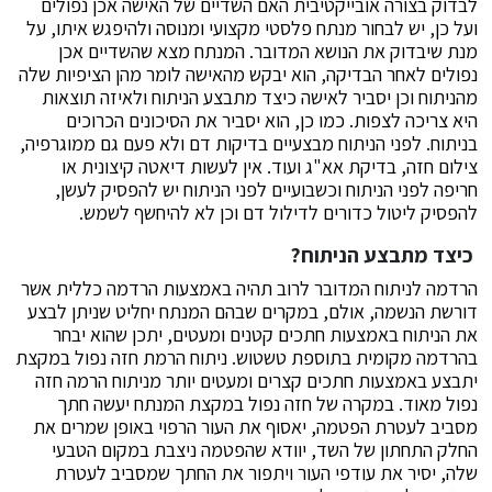
לבדוק בצורה אובייקטיבית האם השדיים של האישה אכן נפולים
ועל כן, יש לבחור מנתח פלסטי מקצועי ומנוסה ולהיפגש איתו, על
מנת שיבדוק את הנושא המדובר. המנתח מצא שהשדיים אכן
נפולים לאחר הבדיקה, הוא יבקש מהאישה לומר מהן הציפיות שלה
מהניתוח וכן יסביר לאישה כיצד מתבצע הניתוח ולאיזה תוצאות
היא צריכה לצפות. כמו כן, הוא יסביר את הסיכונים הכרוכים
בניתוח. לפני הניתוח מבצעיים בדיקות דם ולא פעם גם ממוגרפיה,
צילום חזה, בדיקת אא"ג ועוד. אין לעשות דיאטה קיצונית או
חריפה לפני הניתוח וכשבועיים לפני הניתוח יש להפסיק לעשן,
להפסיק ליטול כדורים לדילול דם וכן לא להיחשף לשמש.
כיצד מתבצע הניתוח?
הרדמה לניתוח המדובר לרוב תהיה באמצעות הרדמה כללית אשר
דורשת הנשמה, אולם, במקרים שבהם המנתח יחליט שניתן לבצע
את הניתוח באמצעות חתכים קטנים ומעטים, יתכן שהוא יבחר
בהרדמה מקומית בתוספת טשטוש. ניתוח הרמת חזה נפול במקצת
יתבצע באמצעות חתכים קצרים ומעטים יותר מניתוח הרמה חזה
נפול מאוד. במקרה של חזה נפול במקצת המנתח יעשה חתך
מסביב לעטרת הפטמה, יאסוף את העור הרפוי באופן שמרים את
החלק התחתון של השד, יוודא שהפטמה ניצבת במקום הטבעי
שלה, יסיר את עודפי העור ויתפור את החתך שמסביב לעטרת