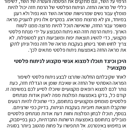
הרפוי על השד, וגם מתקנים את הפטמה והעטרה של השד, לשיפור
כללי של מראה החזה. הניתוח הפלסטי של הרמת חזה יכול להיות
מומלץ עבור נשים שמרגישות שמראה השד הוא נפול ולא רענן
במיוחד, והן לא מרוצות ממראהו. במקרים אלו ניתן להעניק מראה
משופר עבור החזה, שהאישה תוכל להיות מרוצה ממנו לטווח
הארוך. ניתוח הרמת חזה הוא ניתוח המבוצע על ידי מנתח פלסטי
מקצועי, כדי להשיג תוצאות יפות ומשביעות רצון למטופלות. לא
צריך לחוש חוסר ביטחון בעקבות מראה של חזה נפול וניתן לתקן
את מראה החזה באמצעות ניתוח פלסטי מתאים לכך.
היכן וכיצד תוכלו למצוא אנשי מקצוע לניתוח פלסטי
מקצועי?
לאחר שקיבלתם החלטה שתרצו לבצע ניתוח פלסטי לשיפור
המראה האסתטי של החזה או שאיבת שומן או הגדלת חזה, כעת
נותר לכם למצוא רופאים מקצועיים שיוכלו לסייע לכם במשימה זו.
קודם כל, בדקו באמצעות המלצות מפה לאוזן אודות מנתחים
פלסטיים מומחים ומקצועיים בתחומם, כדי שתוכלו להיות רגועים
שתקבלו תוצאות חיוביות בעקבות הניתוח, בדיוק כפי שרציתם.
בנוסף, תוכלו לבחון המלצות וחוות דעת אודות מנתחים פלסטיים
מובילים בתחומם באמצעות הרשתות החברתיות, כגון בפייסבוק,
או בחיפוש באינטרנט. אל תתפשרו על פחות מהטוב ביותר בסוגיה