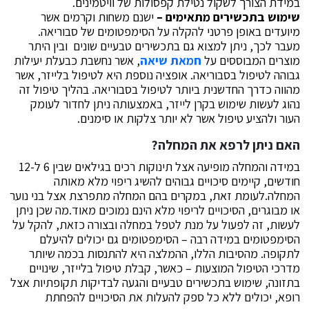
במידת הצורך לשקול נטילת קפסולות של וויטמינים.
שימוש בתכשירים מתאימים –
ישנם משחות וקרמים אשר
מיועדים באופן פרטני להקלה על הסימפטומים של סבוריאה.
מעבר לכך, ניתן למצוא גם בתכשירים טבעיים שונים ובין היתר
מוצרים המבוססים על
חמאת שיאה
, אשר נחשבת כבעלת יעילות
גבוהה לטיפול בסבוריאה. אופציה נוספת היא לטיפול בלייזר, אשר
מהווה כדרך החדשנית ביותר לטיפול בסבוריאה. בהליך טיפול זה
נהוג לעשות שימוש בקרן לייזר, באמצעותה ניתן לחדור לעומק
העור ולהציע טיפול אשר לא יותר צלקות או סימנים.
האם ניתן לרפא את המחלה?
במידה והמחלה מופיעה אצל תינוקות רכים בגילאים שבין 6 ל-12
חודשים, קיימים סיכויים גבוהים להשיג ריפוי מלא מאותה
המחלה.לעומת זאת, במקרים בהם המחלה מתפרצת אצל בני נוער
או מבוגרים, הסיכויים לריפוי מלא הינם נמוכים מאוד.מה שכן ניתן
לעשות, זה לפעול על מנת לטפל במחלה ובצורה כזאת, להקל על
הסימפטומים במידה רבה – הסימפטומים גם יכולים להיעלם
לתקופה. מהסיבות הללו, ההמלצה היא להתנסות בכמה שיותר
מדרכי הטיפול המוצעות – כאשר, קבלת טיפול בלייזר, שינויים
בתזונה, שימוש בתכשירים טבעיים והגעה לבדיקות תקופתיות אצל
רופא, יכולים ללא כל ספק להעלות את הסיכויים להפחתת