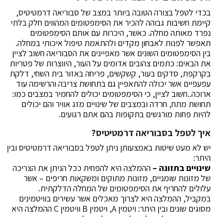
בכדי לטפל בצורה הטובה ביותר במצב של סבוריאה דרמטיטיס,
קיימת חשיבות גבוהה להכיר את הסימפטומים המהווים חלק בלתי
נפרד מאותה מחלה. כאשר, היכרות עם אותם הסימפטומים
תאפשר לפנות לאבחון מקדים ולהתאמת טיפול איכותי במחלה.
בין הסימפטומים השונים אשר מאפיינים את הסבוריאה חשוב לציין
את הבאים: כתמים צהובים אדומים על העור, היווצרות של פטריות
בקרקפת, סדקים בעור, קשקשים, פריחה באזור בית השחי, דלקת
עפעפיים אשר יכולה להתאפיין גם בתחושת צריבה והרשימה עוד
ארוכה..חשוב לציין, כי הסימפטומים יכולים להחמיר במצבים כמו:
תחושת מתח, חרדה ובמצבים של שינויים מזג אוויר והם יכולים
להיות פחות מורגשים בתקופות בהם אתם רגועים.
איך לטפל בסבוריאה דרמטיטיס?
יש לא מעט שיטות באמצעותן ניתן לטפל בסבוריאה דרמטיטיס ובין
היתר:
שינויים בתזונה –
ההמלצה היא להפחית ככל הניתן את הצריכה
של מזונות שומניים, מזונות מתוקים ומשקאות חריפים – אשר
עלולים להחריף את הסימפטומים של המחלה הדלקתית.
במקביל, ההמלצה היא לצרוך מאכלים אשר עשירים בוויטמינים
מסוגים שונים ובין היתר: ויטמין A, ויטמין B וויטמין C ההמלצה היא